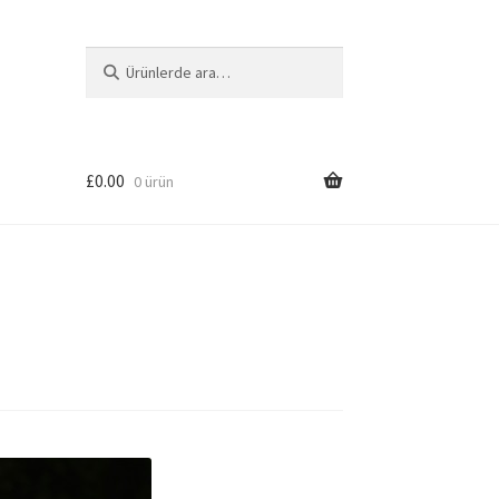
Ara:
Ara
£
0.00
0 ürün