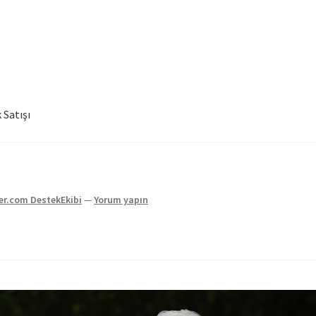
 Satışı
me
Sepet
ler.com DestekEkibi
—
Yorum yapın