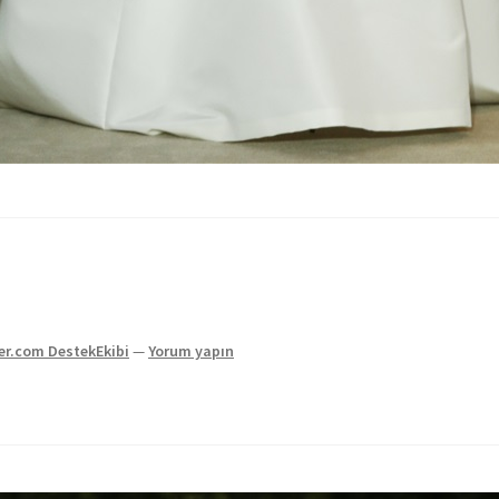
ler.com DestekEkibi
—
Yorum yapın