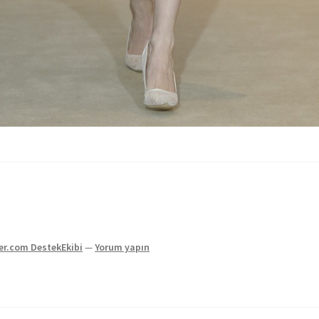
ler.com DestekEkibi
—
Yorum yapın