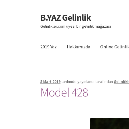
B.YAZ Gelinlik
Dolaşıma
İçeriğe
geç
geç
Gelinlikler.com üyesi bir gelinlik mağazası
2019 Yaz
Hakkımızda
Online Gelinlik
Başlangıç
Hakkımızda
Hesabım
Mağaza
Öde
5 Mart 2019
tarihinde yayınlandı
tarafından
Gelinlik
Model 428